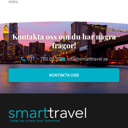
möts.
Kontakta oss om du har några
frågor!
031 – 780 08 90
info@smarttravel.se
KONTAKTA OSS