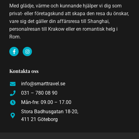
Med glädje, värme och kunnande hjälper vi dig som
privat- eller företagskund att skapa den resa du önskar,
vare sig det gäller din affärsresa till Shanghai,
personalresan till Krakow eller en romantisk helg i
Rom.
F
I
a
n
c
s
e
t
b
a
Kontakta oss
o
g
o
r
k
a
info@smarttravel.se
-
m
f
031 – 780 08 90
Mån-fre: 09.00 – 17.00
Stora Badhusgatan 18-20,
411 21 Göteborg