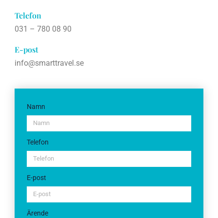
Telefon
031 – 780 08 90
E-post
info@smarttravel.se
Namn
Telefon
E-post
Ärende