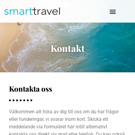
Hoppa
till
innehåll
Kontakt
Kontakta oss
Välkommen att höra av dig till oss om du har frågor
eller funderingar, vi svarar inom kort. Skicka ett
meddelande via formuläret här intill alternativt
kontakta oss direkt via mail eller telefon. Du kan också