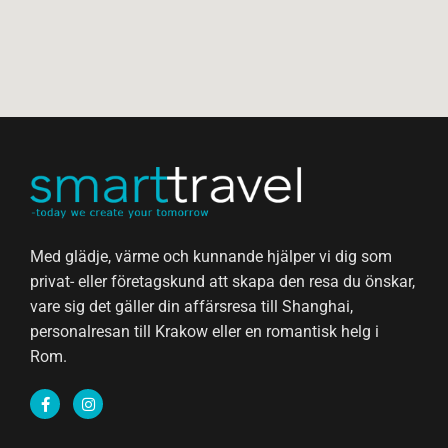
Med glädje, värme och kunnande hjälper vi dig som
privat- eller företagskund att skapa den resa du önskar,
vare sig det gäller din affärsresa till Shanghai,
personalresan till Krakow eller en romantisk helg i
Rom.
F
I
a
n
c
s
e
t